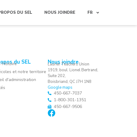
PROPOS DU SEL
NOUS JOINDRE
FR
ropos du SEL
Nous joindre
 Histoire
Laurier Teachers Union
1919, boul. Lionel Bertrand,
coles et notre territoire
Suite 202,
il d'administration
Boisbriand, QC J7H 1N8
tés
Google maps
450-667-7037
1-800-301-1351
450-667-9506