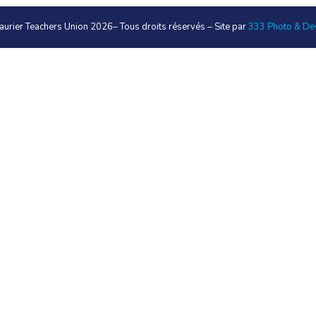
aurier Teachers Union 2026
– Tous droits réservés – Site par
333 Photo & De