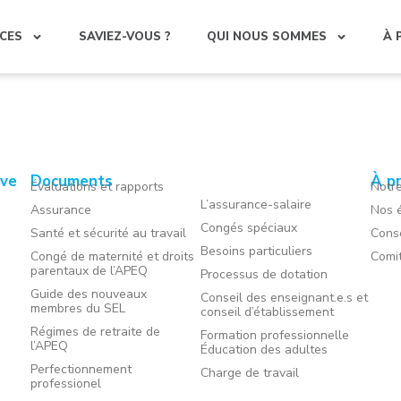
CES
SAVIEZ-VOUS ?
QUI NOUS SOMMES
À 
ive
Documents
À p
Évaluations et rapports
Notre
L’assurance-salaire
Assurance
Nos é
Congés spéciaux
Santé et sécurité au travail
Conse
Besoins particuliers
Congé de maternité et droits
Comi
parentaux de l’APEQ
Processus de dotation
Guide des nouveaux
Conseil des enseignant.e.s et
membres du SEL
conseil d’établissement
Régimes de retraite de
Formation professionnelle
l’APEQ
Éducation des adultes
Perfectionnement
Charge de travail
professionel