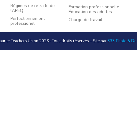
Régimes de retraite de
Formation professionnelle
l’APEQ
Éducation des adultes
Perfectionnement
Charge de travail
professionel
aurier Teachers Union 2026
– Tous droits réservés – Site par
333 Photo & De