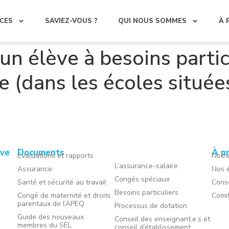
CES
SAVIEZ-VOUS ?
QUI NOUS SOMMES
À 
un élève à besoins partic
e (dans les écoles située
ive
Documents
À p
Évaluations et rapports
Notre
L’assurance-salaire
Assurance
Nos é
Congés spéciaux
Santé et sécurité au travail
Conse
Besoins particuliers
Congé de maternité et droits
Comi
parentaux de l’APEQ
Processus de dotation
Guide des nouveaux
Conseil des enseignant.e.s et
membres du SEL
conseil d’établissement