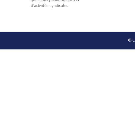
questions pédagogiques et
d’activités syndicales.
© L