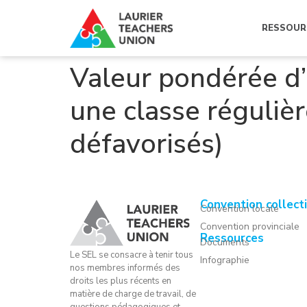
RESSOUR
Valeur pondérée d’
une classe régulièr
défavorisés)
Convention collect
Convention locale
Convention provinciale
Ressources
Documents
Le SEL se consacre à tenir tous
Infographie
nos membres informés des
droits les plus récents en
matière de charge de travail, de