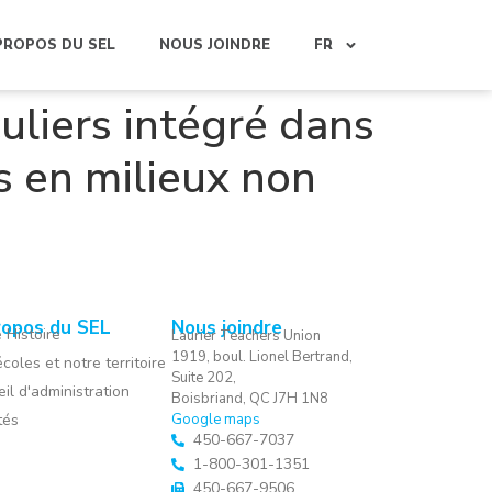
PROPOS DU SEL
NOUS JOINDRE
FR
uliers intégré dans
s en milieux non
ropos du SEL
Nous joindre
 Histoire
Laurier Teachers Union
1919, boul. Lionel Bertrand,
coles et notre territoire
Suite 202,
il d'administration
Boisbriand, QC J7H 1N8
tés
Google maps
450-667-7037
1-800-301-1351
450-667-9506