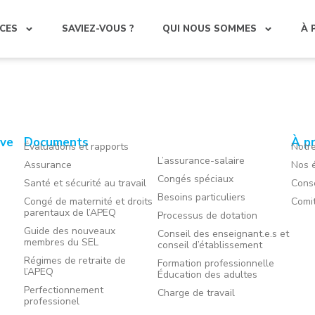
CES
SAVIEZ-VOUS ?
QUI NOUS SOMMES
À 
ive
Documents
À p
Évaluations et rapports
Notre
L’assurance-salaire
Assurance
Nos é
Congés spéciaux
Santé et sécurité au travail
Conse
Besoins particuliers
Congé de maternité et droits
Comi
parentaux de l’APEQ
Processus de dotation
Guide des nouveaux
Conseil des enseignant.e.s et
membres du SEL
conseil d’établissement
Régimes de retraite de
Formation professionnelle
l’APEQ
Éducation des adultes
Perfectionnement
Charge de travail
professionel