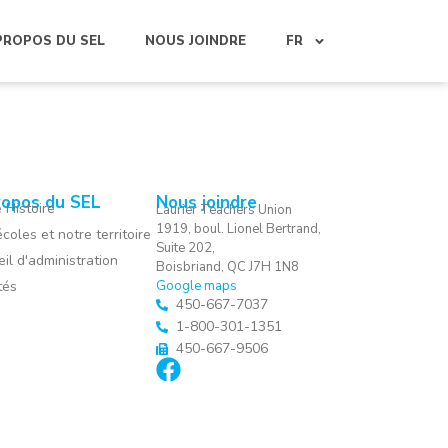
PROPOS DU SEL
NOUS JOINDRE
FR
ropos du SEL
Nous joindre
 Histoire
Laurier Teachers Union
1919, boul. Lionel Bertrand,
coles et notre territoire
Suite 202,
il d'administration
Boisbriand, QC J7H 1N8
tés
Google maps
450-667-7037
1-800-301-1351
450-667-9506