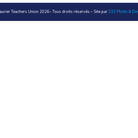
aurier Teachers Union 2026
– Tous droits réservés – Site par
333 Photo & De