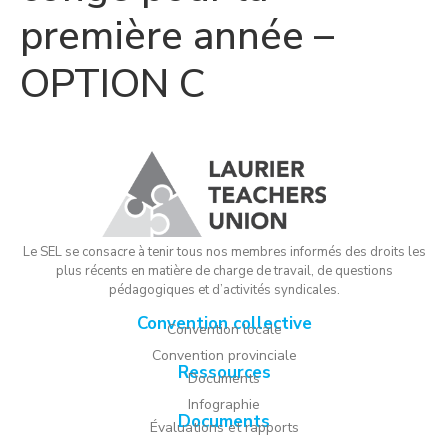
première année –
OPTION C
Le SEL se consacre à tenir tous nos membres informés des droits les
plus récents en matière de charge de travail, de questions
pédagogiques et d’activités syndicales.
Convention collective
Convention locale
Convention provinciale
Ressources
Documents
Infographie
Documents
Évaluations et rapports