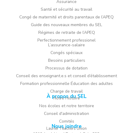
Assurance
Santé et sécurité au travail
Congé de maternité et droits parentaux de l’APEQ
Guide des nouveaux membres du SEL
Régimes de retraite de l’APEQ
Perfectionnement professionel
L’assurance-salaire
Congés spéciaux
Besoins particuliers
Processus de dotation
Conseil des enseignant.e.s et conseil d’établissement
Formation professionnelle Éducation des adultes
Charge de travail
À propos du SEL
Notre Histoire
Nos écoles et notre territoire
Conseil d'administration
Comités
Nous joindre
Laurier Teachers Union