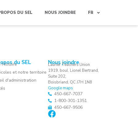
PROPOS DU SEL
NOUS JOINDRE
FR
ropos du SEL
Nous joindre
 Histoire
Laurier Teachers Union
1919, boul. Lionel Bertrand,
coles et notre territoire
Suite 202,
il d'administration
Boisbriand, QC J7H 1N8
tés
Google maps
450-667-7037
1-800-301-1351
450-667-9506