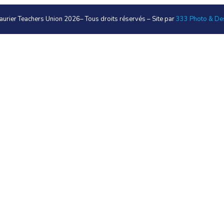
aurier Teachers Union 2026
– Tous droits réservés – Site par
333 Photo & De