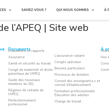
CES
SAVIEZ-VOUS ?
QUI NOUS SOMMES
À 
de l’APEQ | Site web
ive
Documents
À p
Évaluations et rapports
Notre
L’assurance-salaire
Assurance
Nos é
Congés spéciaux
Santé et sécurité au travail
Conse
Besoins particuliers
Congé de maternité et droits
Comi
parentaux de l’APEQ
Processus de dotation
Guide des nouveaux
Conseil des enseignant.e.s et
membres du SEL
conseil d’établissement
Régimes de retraite de
Formation professionnelle
l’APEQ
Éducation des adultes
Perfectionnement
Charge de travail
professionel