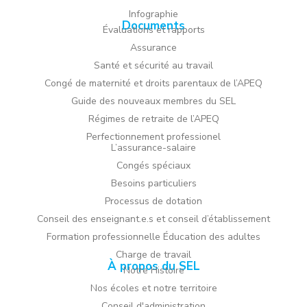
Infographie
Documents
Évaluations et rapports
Assurance
Santé et sécurité au travail
Congé de maternité et droits parentaux de l’APEQ
Guide des nouveaux membres du SEL
Régimes de retraite de l’APEQ
Perfectionnement professionel
L’assurance-salaire
Congés spéciaux
Besoins particuliers
Processus de dotation
Conseil des enseignant.e.s et conseil d’établissement
Formation professionnelle Éducation des adultes
Charge de travail
À propos du SEL
Notre Histoire
Nos écoles et notre territoire
Conseil d'administration